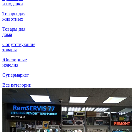
и подарки
Товары для
животных
Товары для
дома
Сопутствующие
товары
Ювелирные
изделия
Супермаркет
Все категории