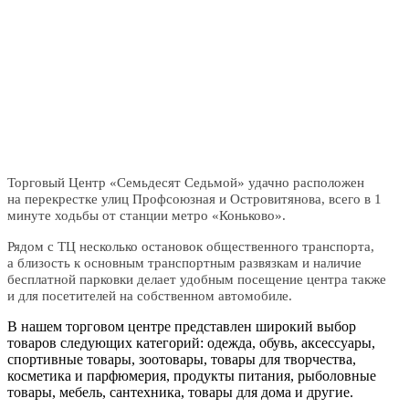
Торговый Центр «Семьдесят Седьмой» удачно рас­по­ложен
на пе­рек­рест­ке улиц Профсоюзная и Островитянова, всего в 1
минуте ходьбы от станции метро «Коньково».
Рядом с ТЦ несколько остановок общественного транспорта,
а близость к основным транс­пор­тным развязкам и наличие
бесплатной парковки делает удобным посещение центра также
и для посетителей на собс­твен­ном автомобиле.
В нашем торговом центре предс­тав­лен широкий выбор
товаров следующих категорий: одежда, обувь, аксессуары,
спортивные товары, зоотовары, товары для творчества,
косметика и парфюмерия, продукты питания, ры­болов­ные
товары, мебель, сантехника, товары для дома и другие.