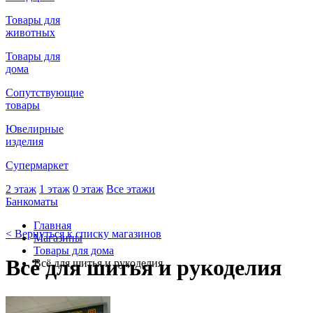
Товары для
животных
Товары для
дома
Сопутствующие
товары
Ювелирные
изделия
Супермаркет
2 этаж
1 этаж
0 этаж
Все этажи
Банкоматы
Главная
< Вернуться к списку магазинов
Магазины
Товары для дома
Всё для шитья и рукоделия
Всё для шитья и рукоделия